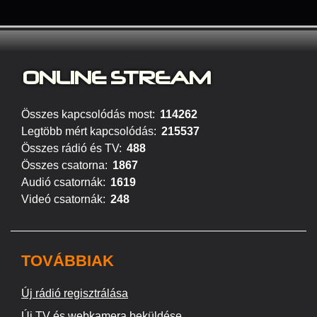
ONLINE S
TREAM
Összes kapcsolódás most:
114262
Legtöbb mért kapcsolódás:
215537
Összes rádió és TV:
488
Összes csatorna:
1867
Audió csatornák:
1619
Videó csatornák:
248
TOVÁBBIAK
Új rádió regisztrálása
Új TV és webkamera beküldése