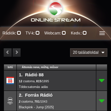
ONLINE S
TREAM
Rádiók:
TV-k:
Webcam:
Kedv.:
Men
20 találat/oldal
#
Infó
Lejátszás
Állomás neve, műfaj, műsor
Jellemzők
Kapcs.
1. Rádió 88
12
1.
815/
1895
12
,
815
/1895
2. Forrás Rádió
2
2.
701/
1043
2
,
701
/1043
Blackpink - Jump [2025]