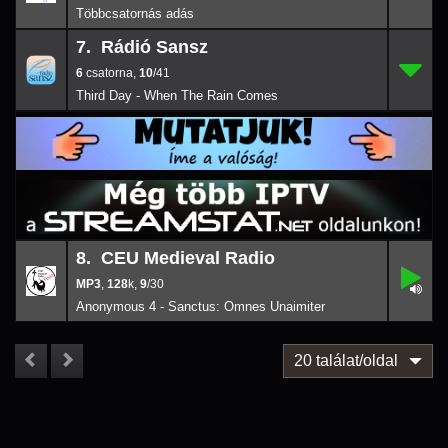
7. Rádió Sansz
6
7.
10/
41
6
,
10
/41
Third Day - When The Rain Comes
8. CEU Medieval Radio
,
8.
9/
30
,
128
k
,
9
/30
128
k
Anonymous 4 - Sanctus: Omnes Unaimiter
20 találat/oldal