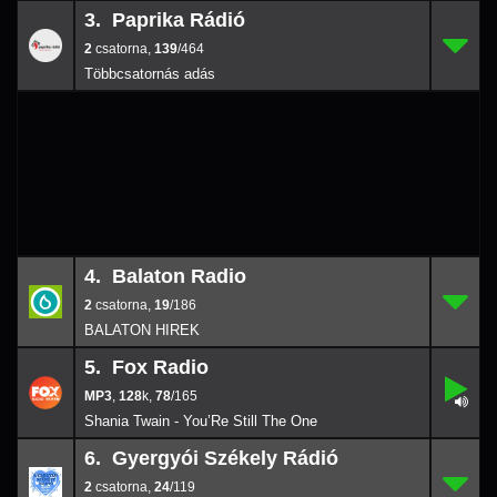
3. Paprika Rádió
2
3.
139/
464
2
,
139
/464
4. Balaton Radio
2
4.
19/
186
2
,
19
/186
BALATON HIREK
5. Fox Radio
,
5.
78/
165
,
128
k
,
78
/165
128
k
Shania Twain - You’Re Still The One
6. Gyergyói Székely Rádió
2
6.
24/
119
2
,
24
/119