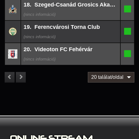
26-
18. Szeged-Csanád Grosics Akadémia
08-
18.
-
08
23:24
26-
19. Ferencvárosi Torna Club
08-
19.
-
08
22:00
26-
20. Videoton FC Fehérvár
08-
20.
-
08
20:12
20 találat/oldal
ONLINE S
TREAM