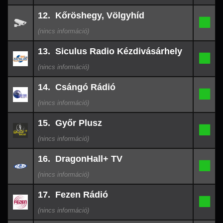
07:12
26-
12. Kőröshegy, Völgyhíd
08-
12.
-
09
07:12
26-
13. Siculus Radio Kézdivásárhely
08-
13.
-
09
07:03
26-
14. Csángó Rádió
08-
14.
-
09
06:54
26-
15. Győr Plusz
08-
15.
-
09
05:03
26-
16. DragonHall+ TV
08-
16.
-
09
03:12
26-
17. Fezen Rádió
08-
17.
-
09
00:51