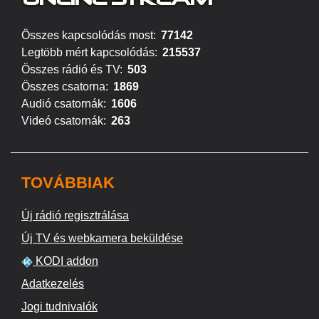
Összes kapcsolódás most:
77142
Legtöbb mért kapcsolódás:
215537
Összes rádió és TV:
503
Összes csatorna:
1869
Audió csatornák:
1606
Videó csatornák:
263
TOVÁBBIAK
Új rádió regisztrálása
Új TV és webkamera beküldése
KODI addon
Adatkezelés
Jogi tudnivalók