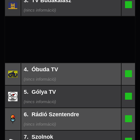
3. TV Budakalász
08-
3.
-
09
09:48
26-
4. Óbuda TV
08-
4.
-
09
09:48
26-
5. Gólya TV
08-
5.
-
09
09:48
26-
6. Rádió Szentendre
08-
6.
-
09
09:03
26-
7. Szolnok
08-