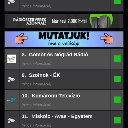
7.
-
09
07:48
26-
8. Gömör és Nógrád Rádió
08-
8.
-
09
07:39
26-
9. Szolnok - ÉK
08-
9.
-
09
07:24
26-
10. Komáromi Televízió
08-
10.
-
09
07:15
26-
11. Miskolc - Avas - Egyetem
08-
11.
-
09