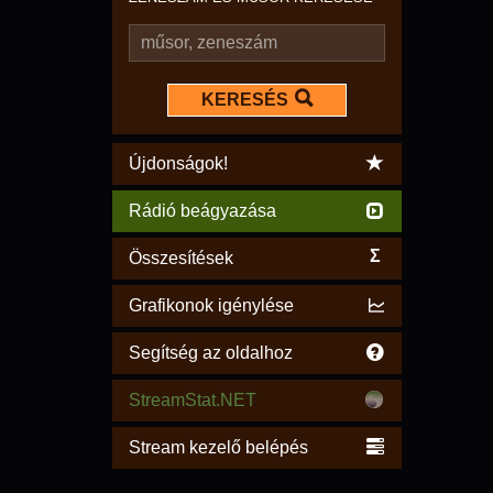
KERESÉS
Újdonságok!
Rádió beágyazása
Σ
Összesítések
Grafikonok igénylése
Segítség az oldalhoz
StreamStat.NET
Stream kezelő belépés