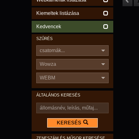
Kiemeltek listázása
Kedvencek
SZŰRÉS
csatornák...
Wowza
WEBM
ÁLTALÁNOS KERESÉS
KERESÉS
ZENESZÁM ÉS MŰSOR KERESÉSE