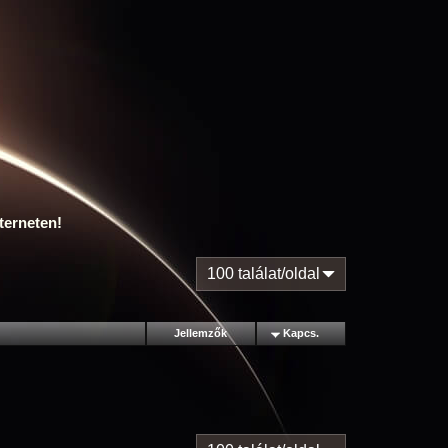
terneten!
100 találat/oldal
Jellemzők
Kapcs.