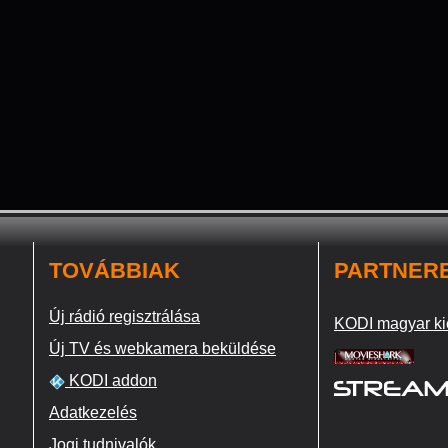
TOVÁBBIAK
PARTNER
Új rádió regisztrálása
KODI magyar ki
Új TV és webkamera beküldése
KODI addon
Adatkezelés
Jogi tudnivalók