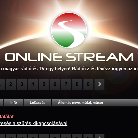
ONLINE S
TREAM
b magyar rádió és TV egy helyen! Rádiózz és tévézz ingyen az in
1
2
3
4
5
6
7
8
9
Infó
Lejátszás
Állomás neve, műfaj, műsor
alálat.
resés a szűrés kikapcsolásával