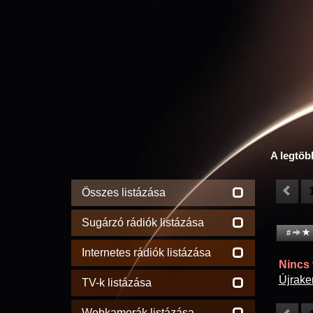
A legtöb
Összes listázása
Sugárzó rádiók listázása
#
Internetes rádiók listázása
Nincs t
Újrake
TV-k listázása
Webkamerák listázása