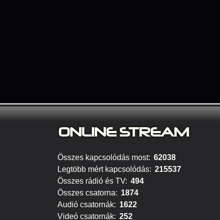
ONLINE S
TREAM
Összes kapcsolódás most:
62038
Legtöbb mért kapcsolódás:
215537
Összes rádió és TV:
494
Összes csatorna:
1874
Audió csatornák:
1622
Videó csatornák:
252