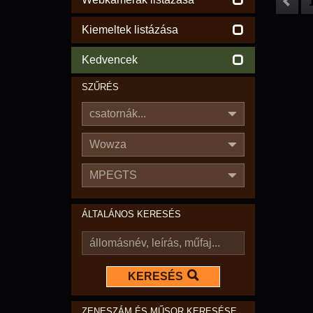
Kiemeltek listázása
Kedvencek
SZŰRÉS
csatornák...
Wowza
MPEGTS
ÁLTALÁNOS KERESÉS
KERESÉS
ZENESZÁM ÉS MŰSOR KERESÉSE