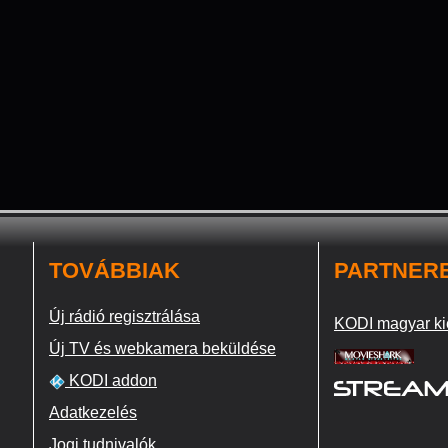
TOVÁBBIAK
PARTNER
Új rádió regisztrálása
KODI magyar ki
Új TV és webkamera beküldése
KODI addon
Adatkezelés
Jogi tudnivalók