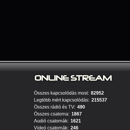
ONLINE S
TREAM
Összes kapcsolódás most:
82952
Legtöbb mért kapcsolódás:
215537
Összes rádió és TV:
490
Összes csatorna:
1867
Audió csatornák:
1621
Videó csatornák:
246