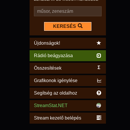
KERESÉS
Újdonságok!
Rádió beágyazása
Σ
Összesítések
Grafikonok igénylése
Segítség az oldalhoz
StreamStat.NET
Stream kezelő belépés