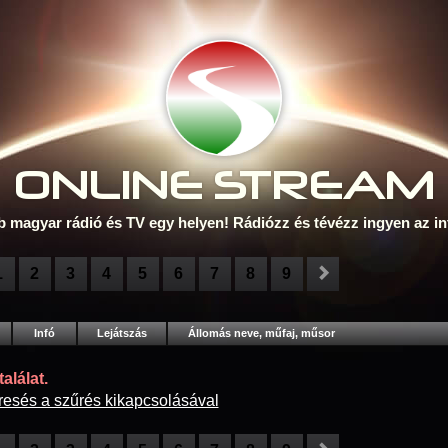
ONLINE S
TREAM
b magyar rádió és TV egy helyen! Rádiózz és tévézz ingyen az in
1
2
3
4
5
6
7
8
9
Infó
Lejátszás
Állomás neve, műfaj, műsor
alálat.
resés a szűrés kikapcsolásával