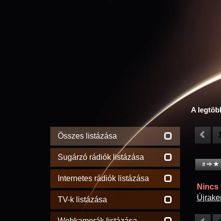
A legtöb
Összes listázása
Sugárzó rádiók listázása
#
Internetes rádiók listázása
Nincs t
Újrake
TV-k listázása
Webkamerák listázása