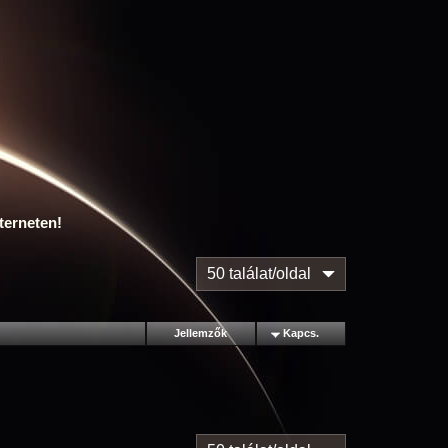
terneten!
50 találat/oldal
Jellemzők
Kapcs.