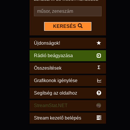
KERESÉS
Újdonságok!
Rádió beágyazása
Σ
Összesítések
Grafikonok igénylése
Segítség az oldalhoz
StreamStat.NET
Stream kezelő belépés