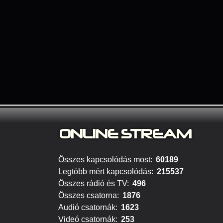
ONLINE S
TREAM
Összes kapcsolódás most:
60189
Legtöbb mért kapcsolódás:
215537
Összes rádió és TV:
496
Összes csatorna:
1876
Audió csatornák:
1623
Videó csatornák:
253