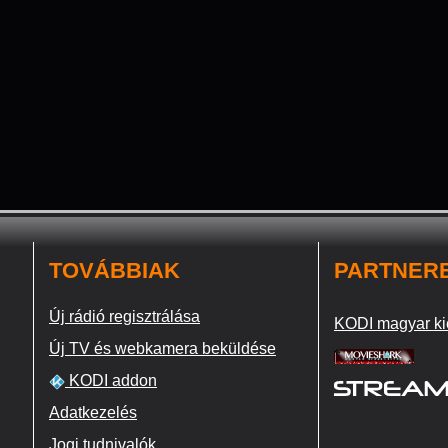
TOVÁBBIAK
PARTNER
Új rádió regisztrálása
KODI magyar ki
Új TV és webkamera beküldése
KODI addon
Adatkezelés
Jogi tudnivalók