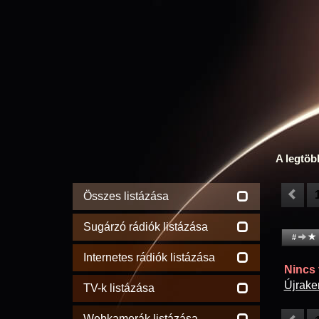
A legtöb
Összes listázása
Sugárzó rádiók listázása
#
Internetes rádiók listázása
Nincs t
Újrake
TV-k listázása
Webkamerák listázása