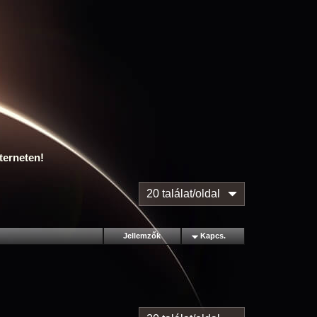
terneten!
20 találat/oldal
Jellemzők
Kapcs.