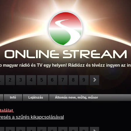
ONLINE S
TREAM
b magyar rádió és TV egy helyen! Rádiózz és tévézz ingyen az in
1
2
3
4
5
6
7
8
9
Infó
Lejátszás
Állomás neve, műfaj, műsor
alálat.
resés a szűrés kikapcsolásával