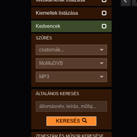
Kiemeltek listázása
Kedvencek
SZŰRÉS
csatornák...
MuMuDVB
MP3
ÁLTALÁNOS KERESÉS
KERESÉS
ZENESZÁM ÉS MŰSOR KERESÉSE