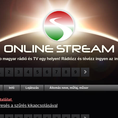
ONLINE S
TREAM
b magyar rádió és TV egy helyen! Rádiózz és tévézz ingyen az in
1
2
3
4
5
6
7
8
9
Infó
Lejátszás
Állomás neve, műfaj, műsor
alálat.
resés a szűrés kikapcsolásával