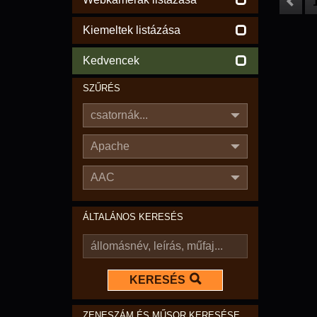
Kiemeltek listázása
Kedvencek
SZŰRÉS
csatornák...
Apache
AAC
ÁLTALÁNOS KERESÉS
KERESÉS
ZENESZÁM ÉS MŰSOR KERESÉSE