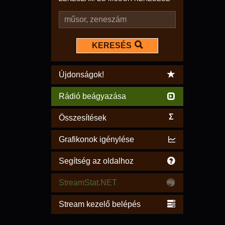
KERESÉS
Újdonságok!
Rádió beágyazása
Σ
Összesítések
Grafikonok igénylése
Segítség az oldalhoz
StreamStat.NET
Stream kezelő belépés