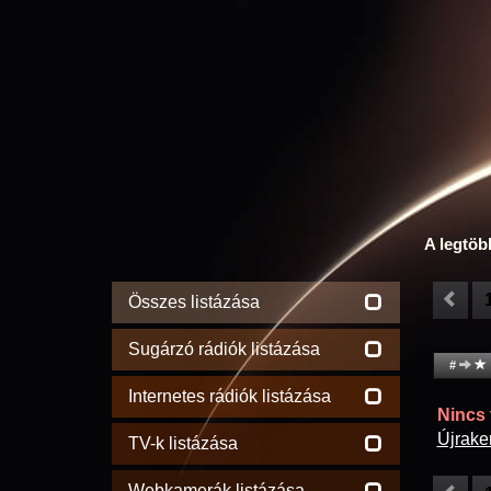
A legtöb
Összes listázása
Sugárzó rádiók listázása
#
Internetes rádiók listázása
Nincs t
Újrake
TV-k listázása
Webkamerák listázása