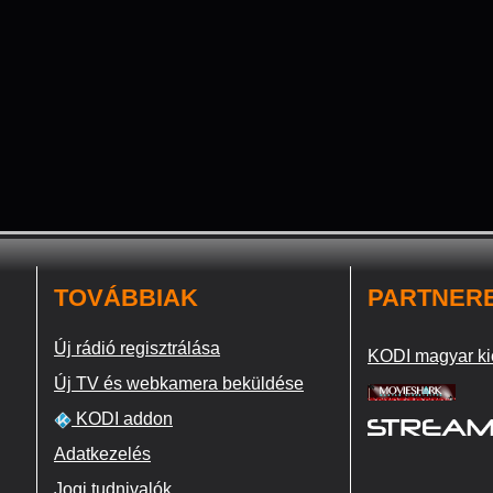
TOVÁBBIAK
PARTNER
Új rádió regisztrálása
KODI magyar ki
Új TV és webkamera beküldése
KODI addon
Adatkezelés
Jogi tudnivalók