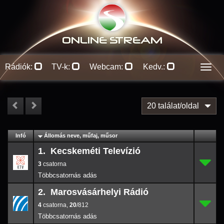
ONLINE S
TREAM
Rádiók:
TV-k:
Webcam:
Kedv.:
Men
20 találat/oldal
#
Infó
Lejátszás
Állomás neve, műfaj, műsor
Jellemzők
Kapcs.
1. Kecskeméti Televízió
3
1.
-
3
2. Marosvásárhelyi Rádió
4
2.
20
/812
4
,
20
/812