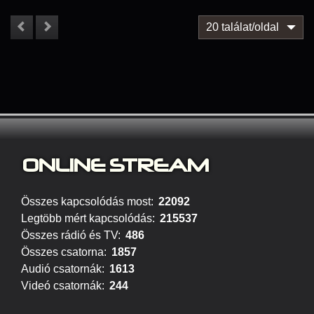
20 találat/oldal
ONLINE S
TREAM
Összes kapcsolódás most:
22092
Legtöbb mért kapcsolódás:
215537
Összes rádió és TV:
486
Összes csatorna:
1857
Audió csatornák:
1613
Videó csatornák:
244