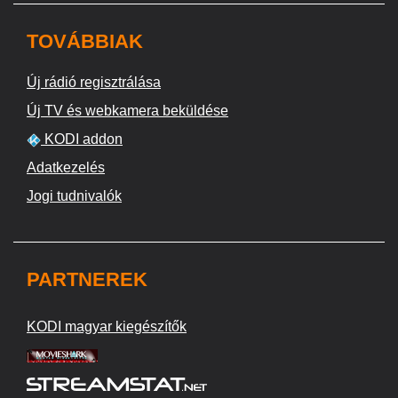
TOVÁBBIAK
Új rádió regisztrálása
Új TV és webkamera beküldése
KODI addon
Adatkezelés
Jogi tudnivalók
PARTNEREK
KODI magyar kiegészítők