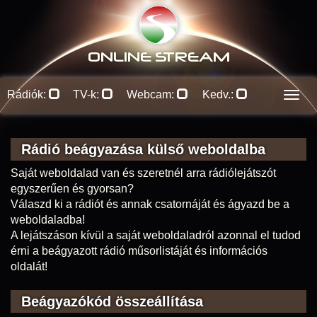
ONLINE S
TREAM
Rádiók:
TV-k:
Webcam:
Kedv.:
Men
Rádió beágyazása külső weboldalba
Saját weboldalad van és szeretnél arra rádiólejátszót
egyszerűen és gyorsan?
Válaszd ki a rádiót és annak csatornáját és ágyazd be a
weboldaladba!
A lejátszáson kívül a saját weboldaladról azonnal el tudod
érni a beágyazott rádió műsorlistáját és információs
oldalát!
Beágyazókód összeállítása