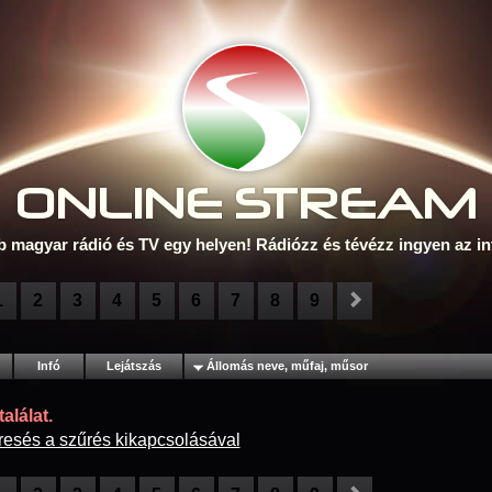
ONLINE S
TREAM
b magyar rádió és TV egy helyen! Rádiózz és tévézz ingyen az in
1
2
3
4
5
6
7
8
9
Infó
Lejátszás
Állomás neve, műfaj, műsor
alálat.
resés a szűrés kikapcsolásával