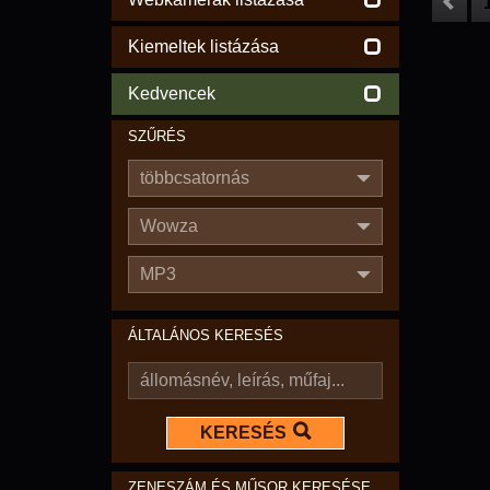
Kiemeltek listázása
Kedvencek
SZŰRÉS
többcsatornás
Wowza
MP3
ÁLTALÁNOS KERESÉS
KERESÉS
ZENESZÁM ÉS MŰSOR KERESÉSE