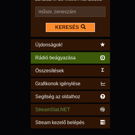
KERESÉS
Újdonságok!
Rádió beágyazása
Σ
Összesítések
Grafikonok igénylése
Segítség az oldalhoz
StreamStat.NET
Stream kezelő belépés