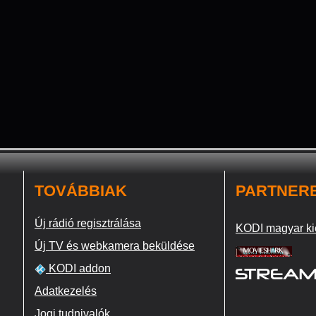
TOVÁBBIAK
PARTNER
Új rádió regisztrálása
KODI magyar ki
Új TV és webkamera beküldése
KODI addon
Adatkezelés
Jogi tudnivalók