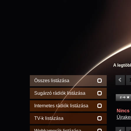
A legtöb
Összes listázása
Sugárzó rádiók listázása
#
Internetes rádiók listázása
Nincs t
Újrake
TV-k listázása
Webkamerák listázása