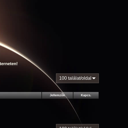
terneten!
100 találat/oldal
Jellemzők
Kapcs.