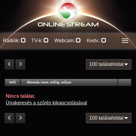
ONLINE S
TREAM
Rádiók:
TV-k:
Webcam:
Kedv.:
Men
100 találat/oldal
#
Infó
Lejátszás
Állomás neve, műfaj, műsor
Jellemzők
Kapcs.
Nincs találat.
Újrakeresés a szűrés kikapcsolásával
100 találat/oldal