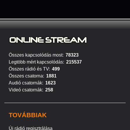
ONLINE S
TREAM
Összes kapcsolódás most:
78323
Legtöbb mért kapcsolódás:
215537
Összes rádió és TV:
499
Összes csatorna:
1881
Audió csatornák:
1623
Videó csatornák:
258
TOVÁBBIAK
Új rádió regisztrálása