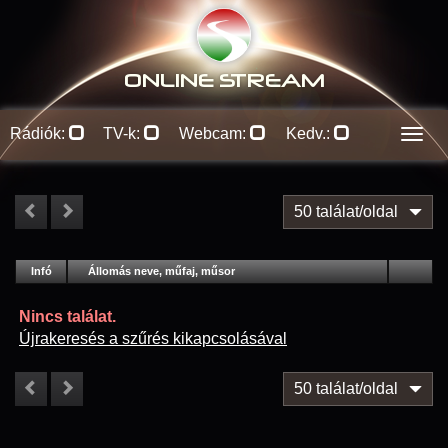
ONLINE S
TREAM
Rádiók:
TV-k:
Webcam:
Kedv.:
Men
50 találat/oldal
#
Infó
Lejátszás
Állomás neve, műfaj, műsor
Jellemzők
Kapcs.
Nincs találat.
Újrakeresés a szűrés kikapcsolásával
50 találat/oldal