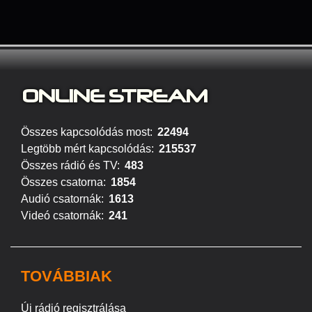
ONLINE S
TREAM
Összes kapcsolódás most:
22494
Legtöbb mért kapcsolódás:
215537
Összes rádió és TV:
483
Összes csatorna:
1854
Audió csatornák:
1613
Videó csatornák:
241
TOVÁBBIAK
Új rádió regisztrálása