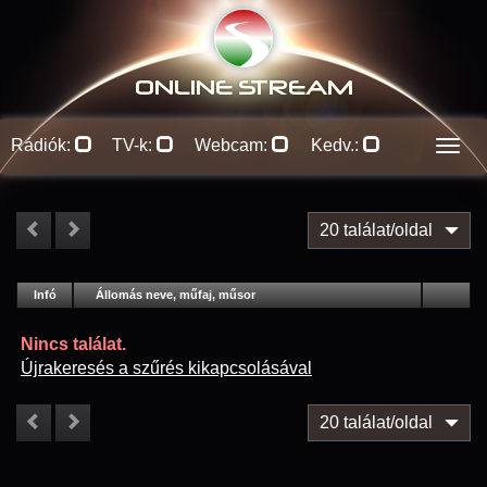
ONLINE S
TREAM
Rádiók:
TV-k:
Webcam:
Kedv.:
Men
20 találat/oldal
#
Infó
Lejátszás
Állomás neve, műfaj, műsor
Jellemzők
Kapcs.
Nincs találat.
Újrakeresés a szűrés kikapcsolásával
20 találat/oldal